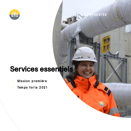
Skip
to
main
CONTRASTES
content
Services essentiels
Mission première
Temps forts 2021